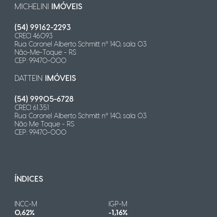
MICHELINI
IMÓVEIS
(54) 99162-2293
CRECI 46.093
Rua Coronel Alberto Schmitt n° 140, sala 03
Não-Me-Toque - RS
CEP: 99470-000
DATTEIN
IMÓVEIS
(54) 99905-6728
CRECI 61.351
Rua Coronel Alberto Schmitt n° 140, sala 03
Não Me Toque - RS
CEP: 99470-000
ÍNDICES
INCC-M
IGP-M
0,62%
-1,16%