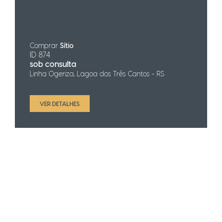
Comprar
Sítio
ID 874
sob consulta
Linha Ogeriza, Lagoa dos Três Cantos - RS
VER DETALHES