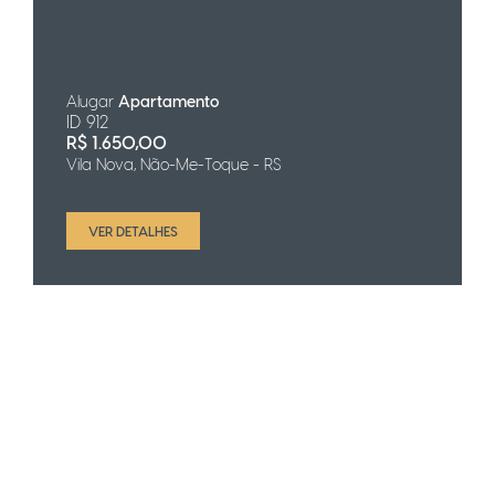
Alugar
Apartamento
ID 912
R$
1.650,00
Vila Nova, Não-Me-Toque - RS
VER DETALHES