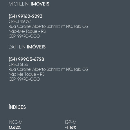
MICHELINI
IMÓVEIS
(54) 99162-2293
CRECI 46.093
Rua Coronel Alberto Schmitt n° 140, sala 03
Não-Me-Toque - RS
CEP: 99470-000
DATTEIN
IMÓVEIS
(54) 99905-6728
CRECI 61.351
Rua Coronel Alberto Schmitt n° 140, sala 03
Não Me Toque - RS
CEP: 99470-000
ÍNDICES
INCC-M
IGP-M
0,62%
-1,16%