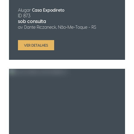
Alugar
Casa Expodireto
ID 873
sob consulta
av Dante Riczaneck, Não-Me-Toque - RS
VER DETALHES