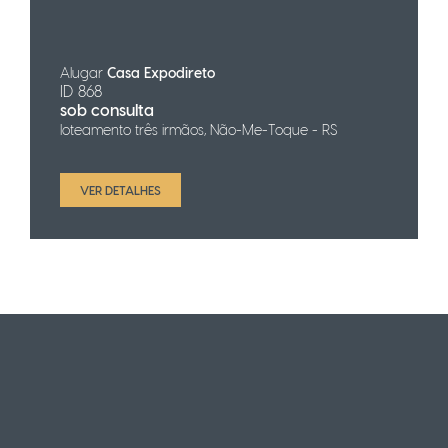
Alugar
Casa Expodireto
ID 868
sob consulta
loteamento três irmãos, Não-Me-Toque - RS
VER DETALHES