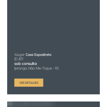
Alugar
Casa Expodireto
ID 871
sob consulta
Ipiranga, Não-Me-Toque - RS
VER DETALHES