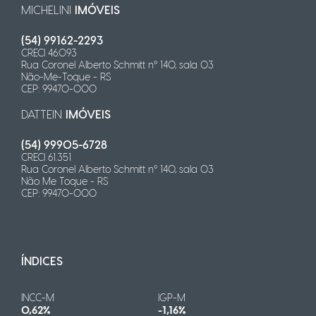
MICHELINI
IMÓVEIS
(54) 99162-2293
CRECI 46.093
Rua Coronel Alberto Schmitt n° 140, sala 03
Não-Me-Toque - RS
CEP: 99470-000
DATTEIN
IMÓVEIS
(54) 99905-6728
CRECI 61.351
Rua Coronel Alberto Schmitt n° 140, sala 03
Não Me Toque - RS
CEP: 99470-000
ÍNDICES
INCC-M
IGP-M
0,62%
-1,16%