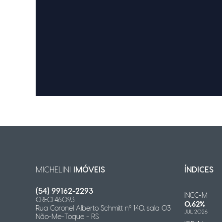
MICHELINI
IMÓVEIS
ÍNDICES
(54) 99162-2293
INCC-M
CRECI 46.093
0,62%
Rua Coronel Alberto Schmitt n° 140, sala 03
JUL 2026
Não-Me-Toque - RS