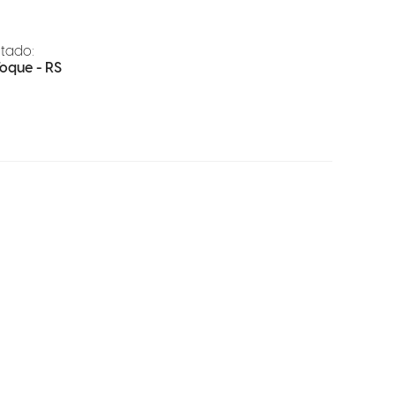
tado:
oque - RS