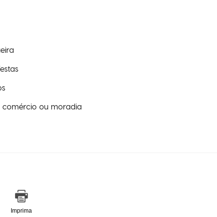
eira
estas
os
a comércio ou moradia
Imprima