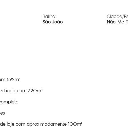
Bairro:
Cidade/Es
São João
Não-Me-T
com 592m²
 fechado com 320m²
 completa
res
 de laje com aproximadamente 100m²