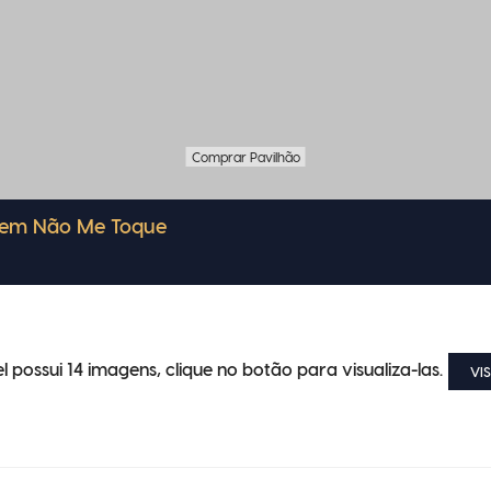
Comprar Pavilhão
 em Não Me Toque
l possui 14 imagens, clique no botão para visualiza-las.
VI